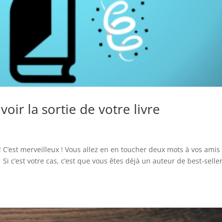
ir la sortie de votre livre
i ! C’est merveilleux ! Vous allez en en toucher deux mots à vos amis
 Si c’est votre cas, c’est que vous êtes déjà un auteur de best-seller