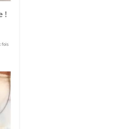
e !
 fois