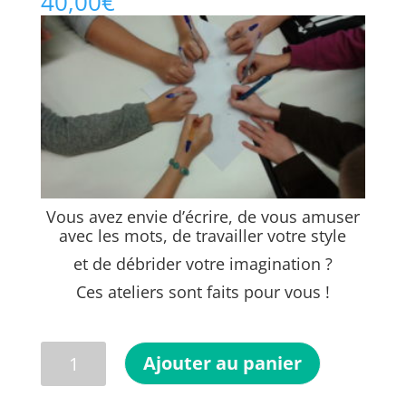
40,00
€
Vous avez envie d’écrire, de vous amuser
avec les mots, de travailler votre style
et de débrider votre imagination ?
Ces ateliers sont faits pour vous !
quantité
Ajouter au panier
de
Atelier